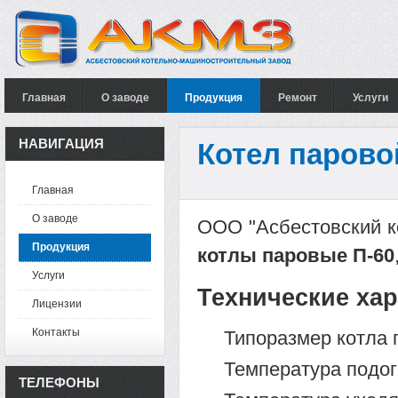
Главная
О заводе
Продукция
Ремонт
Услуги
НАВИГАЦИЯ
Котел парово
Главная
О заводе
ООО "Асбестовский к
Продукция
котлы паровые П-60
Услуги
Технические хар
Лицензии
Контакты
Типоразмер котла 
Температура подог
ТЕЛЕФОНЫ