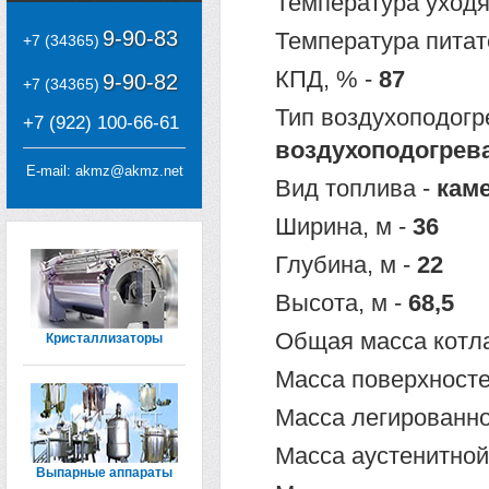
Температура уходя
9-90-83
Температура питат
+7 (34365)
КПД, % -
87
9-90-82
+7 (34365)
Тип воздухоподогр
+7 (922) 100-66-61
воздухоподогрев
E-mail:
akmz@akmz.net
Вид топлива -
кам
Ширина, м -
36
Глубина, м -
22
Высота, м -
68,5
Общая масса котла
Кристаллизаторы
Масса поверхносте
Масса легированной
Масса аустенитной 
Выпарные аппараты