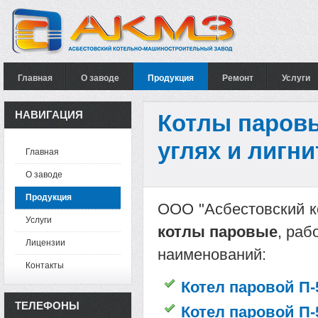
Главная
О заводе
Продукция
Ремонт
Услуги
НАВИГАЦИЯ
Котлы паровы
углях и лигни
Главная
О заводе
Продукция
ООО "Асбестовский к
Услуги
котлы паровые
, ра
Лицензии
наименований:
Контакты
Котел паровой П-
ТЕЛЕФОНЫ
Котел паровой П-