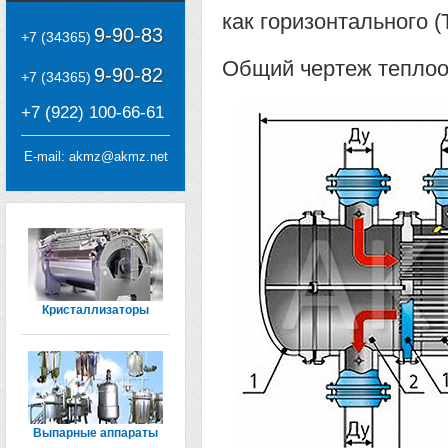
как горизонтального (
9-90-83
+7 (34365)
Общий чертеж теплоо
9-90-82
+7 (34365)
+7 (922) 100-66-61
E-mail:
akmz@akmz.net
Кристаллизаторы
Выпарные аппараты