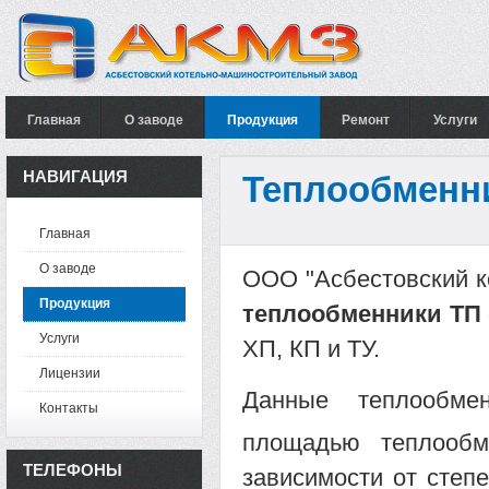
Главная
О заводе
Продукция
Ремонт
Услуги
НАВИГАЦИЯ
Теплообменни
Главная
О заводе
ООО "Асбестовский к
Продукция
теплообменники ТП
Услуги
ХП, КП и ТУ.
Лицензии
Данные теплообме
Контакты
площадью теплооб
ТЕЛЕФОНЫ
зависимости от степ