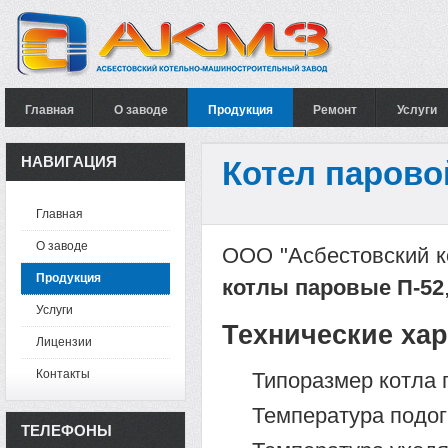
Главная
О заводе
Продукция
Ремонт
Услуги
НАВИГАЦИЯ
Котел парово
Главная
О заводе
ООО "Асбестовский к
Продукция
котлы паровые П-52
Услуги
Технические хар
Лицензии
Контакты
Типоразмер котла 
Температура подог
ТЕЛЕФОНЫ