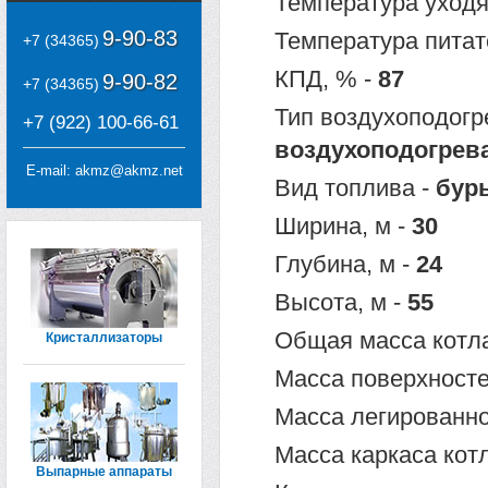
Температура уходя
9-90-83
Температура питат
+7 (34365)
КПД, % -
87
9-90-82
+7 (34365)
Тип воздухоподогр
+7 (922) 100-66-61
воздухоподогрев
E-mail:
akmz@akmz.net
Вид топлива -
буры
Ширина, м -
30
Глубина, м -
24
Высота, м -
55
Общая масса котла
Кристаллизаторы
Масса поверхносте
Масса легированной
Масса каркаса котл
Выпарные аппараты