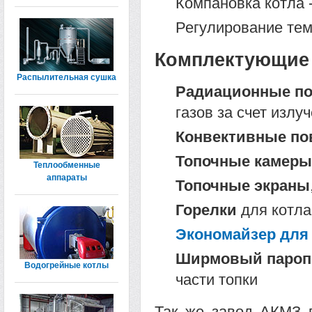
Компановка котла 
Регулирование тем
Комплектующие 
Распылительная сушка
Радиационные по
газов за счет излу
Конвективные по
Топочные камеры
Теплообменные
аппараты
Топочные экраны
Горелки
для котла
Экономайзер для 
Ширмовый паропе
Водогрейные котлы
части топки
Так же завод АКМЗ 