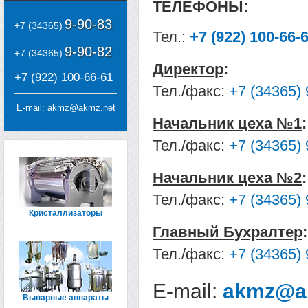
ТЕЛЕФОНЫ:
9-90-83
+7 (34365)
Тел.:
+7 (922) 100-66-
9-90-82
+7 (34365)
Директор
:
+7 (922) 100-66-61
Тел./факс:
+7 (34365) 
E-mail:
akmz@akmz.net
Начальник цеха №1
:
Тел./факс:
+7 (34365) 
Начальник цеха №2
:
Тел./факс:
+7 (34365) 
Кристаллизаторы
Главный Бухралтер
:
Тел./факс:
+7 (34365) 
E-mail:
akmz@a
Выпарные аппараты