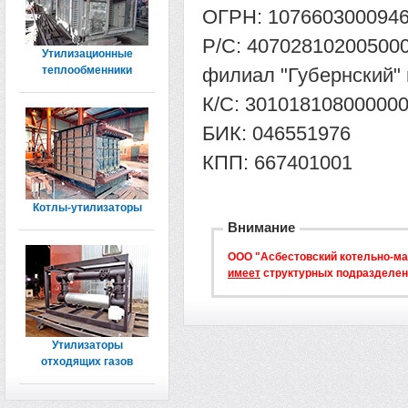
ОГРН: 107660300094
Р/С: 40702810200500
Утилизационные
теплообменники
филиал "Губернский" 
К/С: 30101810800000
БИК: 046551976
КПП: 667401001
Котлы-утилизаторы
Внимание
ООО "Асбестовский котельно-м
имеет
структурных подразделени
Утилизаторы
отходящих газов