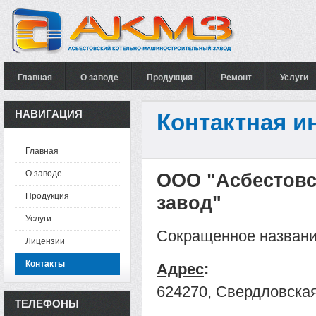
Главная
О заводе
Продукция
Ремонт
Услуги
НАВИГАЦИЯ
Контактная 
Главная
О заводе
ООО "Асбестовс
Продукция
завод"
Услуги
Сокращенное назван
Лицензии
Контакты
Адрес
:
624270, Свердловская 
ТЕЛЕФОНЫ