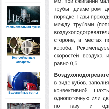
мм, при сжигании мал
трубы диаметром 
порядке. Газы проход
между трубами (поп
Распылительная сушка
воздухоподогревател
стороне, в местах п
короба. Рекомендуе
скоростей воздуха 
Теплообменные
аппараты
равно 0,5.
Воздухоподогреват
в виде кубов, заполн
конвективной шахт
Водогрейные котлы
однопоточную или дв
по газу и одн