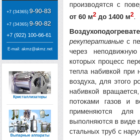
производятся с пове
9-90-83
+7 (34365)
2
2
от 60 м
до 1400 м
.
9-90-82
+7 (34365)
Воздухоподогреват
+7 (922) 100-66-61
рекуперативные
с пе
E-mail:
akmz@akmz.net
через неподвижную
которых процесс пер
тепла набивкой при н
воздуха, для этого 
набивкой вращается
Кристаллизаторы
потоками газов и в
применяются для к
выполняются в виде в
стальных труб с нару
Выпарные аппараты