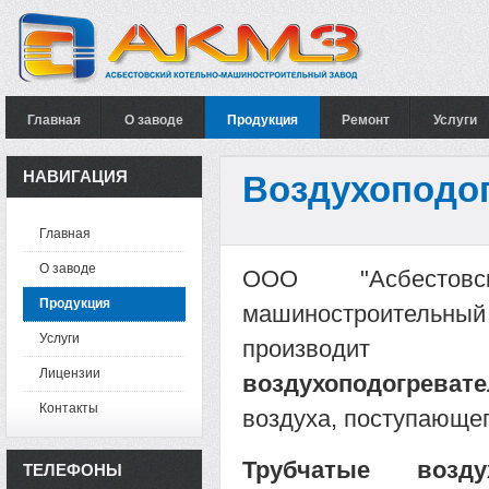
Главная
О заводе
Продукция
Ремонт
Услуги
НАВИГАЦИЯ
Воздухоподог
Главная
О заводе
ООО "Асбестовс
Продукция
машиностроите
Услуги
произво
Лицензии
воздухоподогреват
Контакты
воздуха, поступающег
Трубчатые воздух
ТЕЛЕФОНЫ