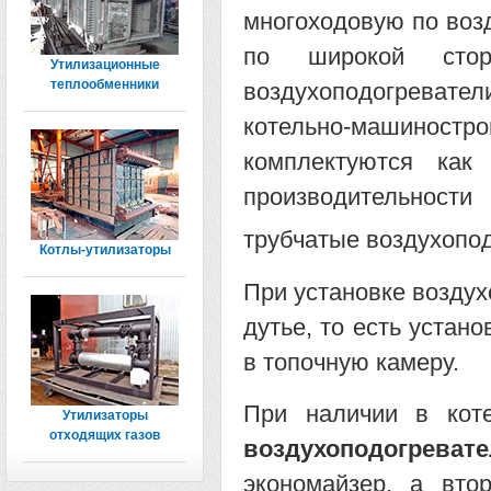
многоходовую по возд
по широкой стор
Утилизационные
теплообменники
воздухоподогревате
котельно-машинос
комплектуются ка
производительнос
трубчатые воздухопо
Котлы-утилизаторы
При установке воздух
дутье, то есть устан
в топочную камеру.
При наличии в кот
Утилизаторы
отходящих газов
воздухоподогревате
экономайзер, а вто