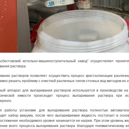
сбестовский котельно-машиностроительный завод" осуществляет проекти
вания раствора.
вание растворов позволяет осуществить процесс кристаллизации различны
ивно решить проблему с очисткой различных типов сточных вод методом их 
ный аппарат для выпаривания растворов используется в производстве н
рической емкости происходит процесс выпаривания раствора при ис
ерного.
п работы установки для выпаривания раствора полностью автоматизи
одит набор вакуума, после чего выпариваемая жидкость поступает в осно
достижения необходимого уровня начинается ее нагрев. При этом уровень ж
ении всего процесса выпаривания раствора благодаря пневматическому к