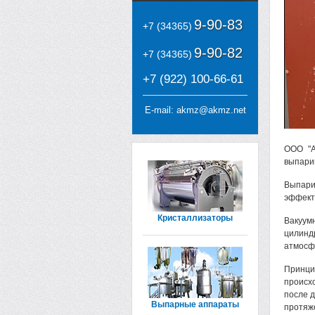
9-90-83
+7 (34365)
9-90-82
+7 (34365)
+7 (922) 100-66-61
E-mail:
akmz@akmz.net
ООО "А
выпари
Выпари
эффект
Кристаллизаторы
Вакуум
цилинд
атмосф
Принци
происх
после 
Выпарные аппараты
протяж