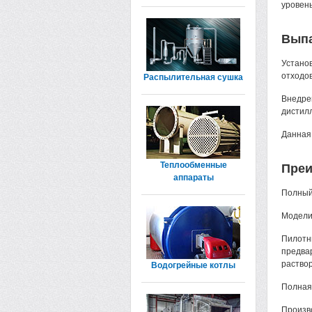
уровен
Выпа
Устано
отходов
Распылительная сушка
Внедре
дистилл
Данная
Теплообменные
Преи
аппараты
Полный 
Модели
Пилотн
предва
раство
Водогрейные котлы
Полная 
Произв