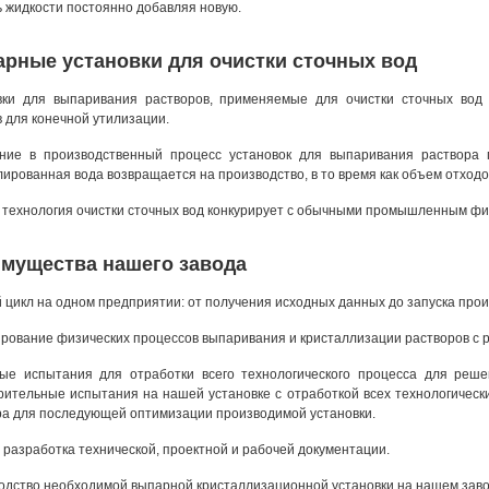
ь жидкости постоянно добавляя новую.
рные установки для очистки сточных вод
вки для выпаривания растворов, применяемые для очистки сточных вод
 для конечной утилизации.
ние в производственный процесс установок для выпаривания раствора п
ированная вода возвращается на производство, в то время как объем отходо
 технология очистки сточных вод конкурирует с обычными промышленным фил
мущества нашего завода
цикл на одном предприятии: от получения исходных данных до запуска прои
рование физических процессов выпаривания и кристаллизации растворов с 
ые испытания для отработки всего технологического процесса для реш
рительные испытания на нашей установке с отработкой всех технологическ
ра для последующей оптимизации производимой установки.
разработка технической, проектной и рабочей документации.
одство необходимой выпарной кристаллизационной установки на нашем заво