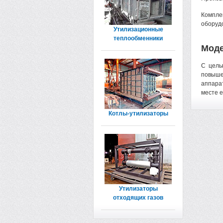
Компле
оборудо
Утилизационные
теплообменники
Моде
С цель
повыше
аппара
месте е
Котлы-утилизаторы
Утилизаторы
отходящих газов