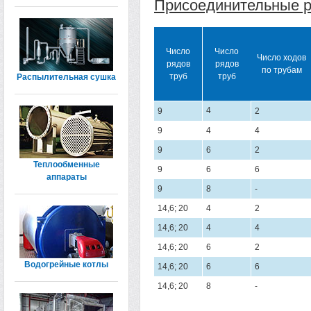
Присоединительные р
Число
Число
Число ходов
рядов
рядов
по трубам
труб
труб
Распылительная сушка
4
9
2
9
4
4
9
6
2
Теплообменные
9
6
6
аппараты
9
8
-
14,6; 20
4
2
14,6; 20
4
4
14,6; 20
6
2
Водогрейные котлы
14,6; 20
6
6
14,6; 20
8
-