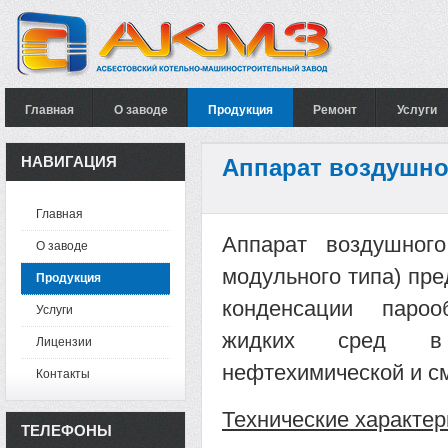
Главная
О заводе
Продукция
Ремонт
Услуги
НАВИГАЦИЯ
Аппарат воздушно
Главная
Аппарат воздушног
О заводе
модульного типа) пр
Продукция
конденсации пароо
Услуги
жидких сред в п
Лицензии
нефтехимической и с
Контакты
Технические характер
ТЕЛЕФОНЫ