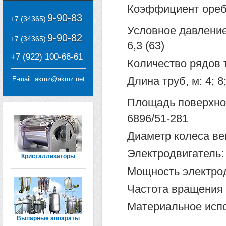
Коэффициент оребре
9-90-83
+7 (34365)
Условное давление
9-90-82
+7 (34365)
6,3 (63)
+7 (922) 100-66-61
Количество рядов т
Длина труб, м: 4; 8
E-mail:
akmz@akmz.net
Площадь поверхнос
6896/51-281
Диаметр колеса ве
Электродвигатель:
Кристаллизаторы
Мощность электродв
Частота вращения э
Материальное испол
Выпарные аппараты