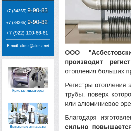
9-90-83
+7 (34365)
9-90-82
+7 (34365)
+7 (922) 100-66-61
E-mail:
akmz@akmz.net
ООО "Асбестовски
производит регис
отопления больших п
Регистры отопления э
Кристаллизаторы
трубы, поверх котор
или алюминиевое оре
Благодаря изготовл
сильно повышается
Выпарные аппараты