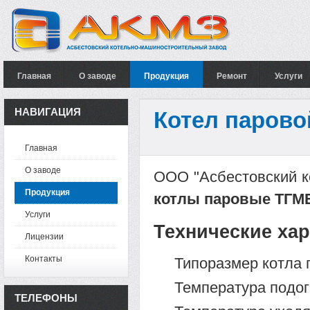
Главная
О заводе
Продукция
Ремонт
Услуги
НАВИГАЦИЯ
Котел парово
Главная
О заводе
ООО "Асбестовский к
Продукция
котлы паровые ТГМЕ
Услуги
Технические хар
Лицензии
Контакты
Типоразмер котла 
Температура подог
ТЕЛЕФОНЫ