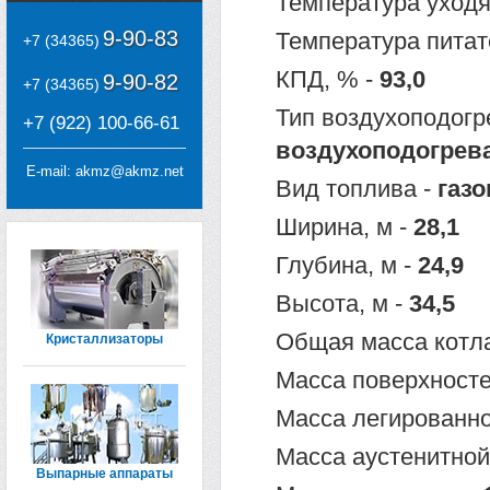
Температура уходя
9-90-83
Температура питат
+7 (34365)
КПД, % -
93,0
9-90-82
+7 (34365)
Тип воздухоподогр
+7 (922) 100-66-61
воздухоподогрев
E-mail:
akmz@akmz.net
Вид топлива -
газо
Ширина, м -
28,1
Глубина, м -
24,9
Высота, м -
34,5
Общая масса котла
Кристаллизаторы
Масса поверхносте
Масса легированно
Масса аустенитной 
Выпарные аппараты