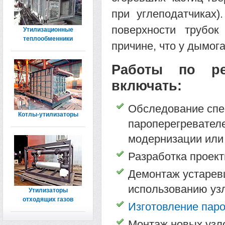
при углеподатчиках)
поверхности трубок
Утилизационные
теплообменники
причине, что у дымог
Работы по ре
включать:
Обследование спе
Котлы-утилизаторы
пароперегревателе
модернизации или 
Разработка проект
Демонтаж устарев
использованию уз
Утилизаторы
отходящих газов
Изготовление пар
Монтаж новых узло