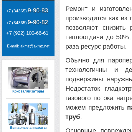
Ремонт и изготовле
9-90-83
+7 (34365)
производится как из 
9-90-82
+7 (34365)
позволяют снизить 
+7 (922) 100-66-61
теплоотдачи до 50%,
раза ресурс работы.
E-mail:
akmz@akmz.net
Обычно для паропер
технологичны и д
подвержины наружны
Недостаток гладкот
Кристаллизаторы
газового потока наг
можем предложить
п
труб
.
Выпарные аппараты
Основные поврежден