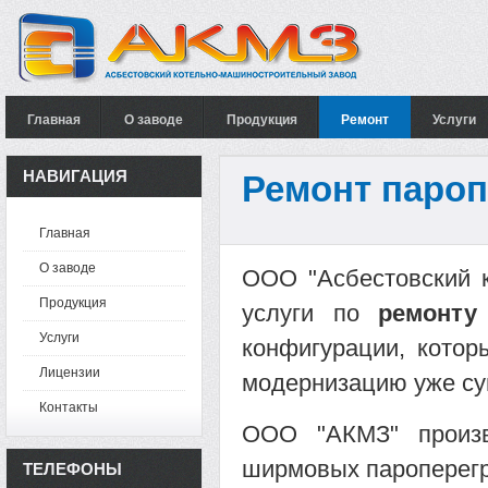
Главная
О заводе
Продукция
Ремонт
Услуги
НАВИГАЦИЯ
Ремонт пароп
Главная
О заводе
ООО "Асбестовский к
Продукция
услуги по
ремонту
Услуги
конфигурации,
котор
Лицензии
модернизацию уже су
Контакты
ООО "АКМЗ" произв
ширмовых пароперегр
ТЕЛЕФОНЫ