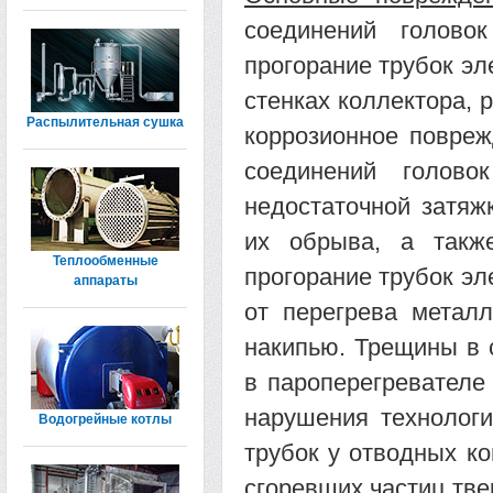
соединений голово
прогорание трубок эл
стенках коллектора, 
Распылительная сушка
коррозионное повреж
соединений голово
недостаточной затяж
их обрыва, а такж
Теплообменные
прогорание трубок эл
аппараты
от перегрева металл
накипью. Трещины в 
в пароперегревателе
нарушения технологи
Водогрейные котлы
трубок у отводных ко
сгоревших частиц тве